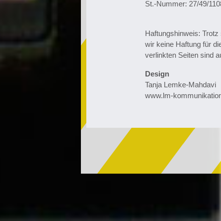
St.-Nummer: 27/49/110
Haftungshinweis: Trotz 
wir keine Haftung für di
verlinkten Seiten sind a
Design
Tanja Lemke-Mahdavi
www.lm-kommunikation